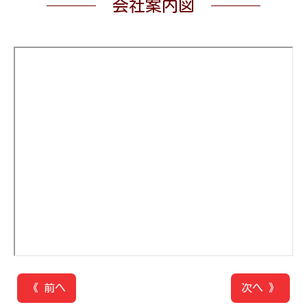
会社案内図
《 前へ
次へ 》