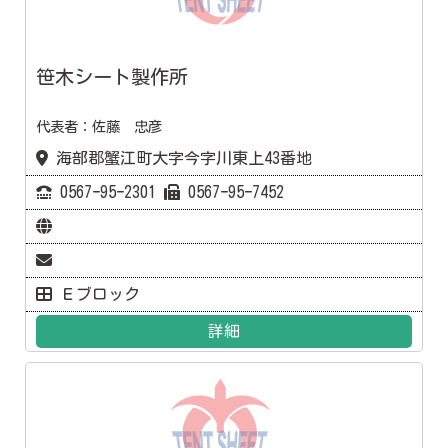
笹木シート製作所
代表者：佐藤 忠彦
海部郡蟹江町大字今字川東上43番地
0567ｰ95ｰ2301
0567ｰ95ｰ7452
Ｅブロック
詳細