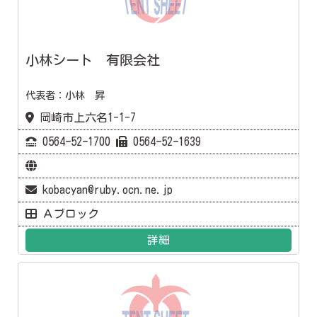
小林シート 有限会社
代表者：小林 昇
岡崎市上六名1-1-7
0564ｰ52ｰ1700
0564ｰ52ｰ1639
kobacyan@ruby.ocn.ne.jp
Ａブロック
詳細