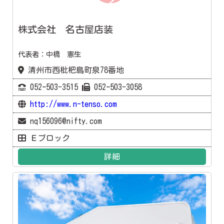
株式会社 名古屋店装
代表者：中橋 憲生
清州市西枇杷島町泉78番地
052ｰ503-3515
052ｰ503-3058
http://www.n-tenso.com
nq156096@nifty.com
Ｅブロック
詳細