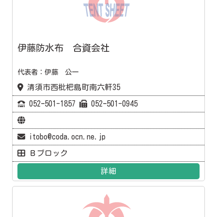
伊藤防水布 合資会社
代表者：伊藤 公一
清須市西枇杷島町南六軒35
052ｰ501-1857
052ｰ501-0945
itobo@coda.ocn.ne.jp
Ｂブロック
詳細