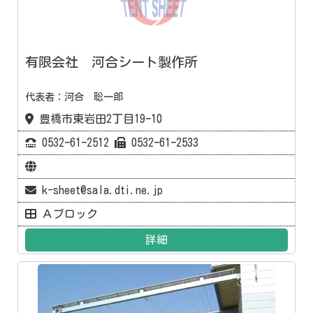
有限会社 河合シート製作所
代表者：河合 聡一郎
豊橋市東岩田2丁目19ｰ10
0532ｰ61ｰ2512
0532ｰ61ｰ2533
k-sheet@sala.dti.ne.jp
Ａブロック
詳細