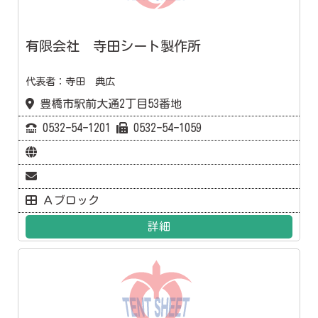
有限会社 寺田シート製作所
代表者：寺田 典広
豊橋市駅前大通2丁目53番地
0532ｰ54ｰ1201
0532ｰ54ｰ1059
Ａブロック
詳細