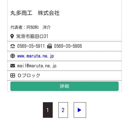
丸多商工 株式会社
代表者：阿知和 洋介
常滑市脇田口31
0569ｰ35ｰ5911
0569ｰ35ｰ5908
www.maruta.ne.jp
mail@maruta.ne.jp
Ｄブロック
詳細
1
2
▶