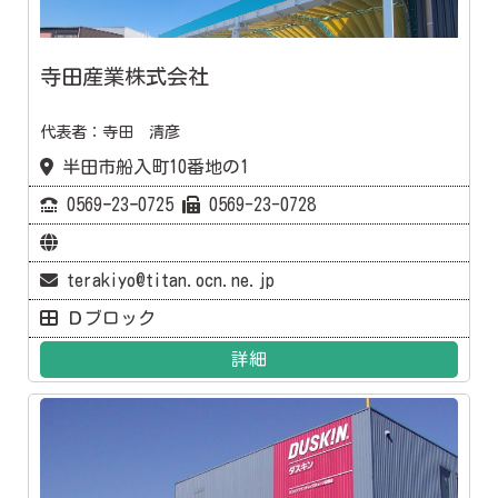
寺田産業株式会社
代表者：寺田 清彦
半田市船入町10番地の1
0569ｰ23ｰ0725
0569-23-0728
terakiyo@titan.ocn.ne.jp
Ｄブロック
詳細