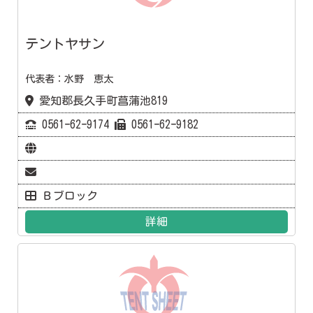
テントヤサン
代表者：水野 恵太
愛知郡長久手町菖蒲池819
0561ｰ62ｰ9174
0561ｰ62ｰ9182
Ｂブロック
詳細